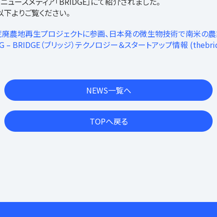
ニュースメディア「BRIDGE」にて紹介されました。
以下よりご覧ください。
荒廃農地再生プロジェクトに参画、日本発の微生物技術で南米の
G – BRIDGE（ブリッジ）テクノロジー＆スタートアップ情報 (thebridg
NEWS一覧へ
TOPへ戻る