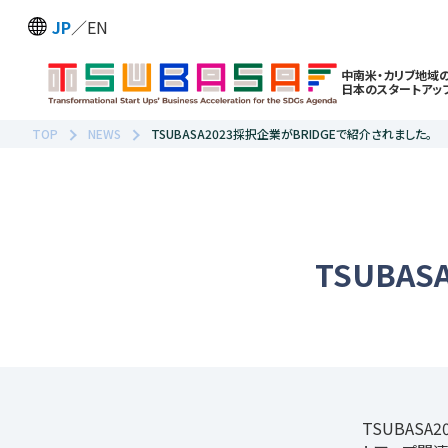
JP
／
EN
中南米・カリブ地域
日本のスタートアッ
TOP
NEWS
TSUBASA2023採択企業がBRIDGEで紹介されました。
TSUBA
TSUBAS