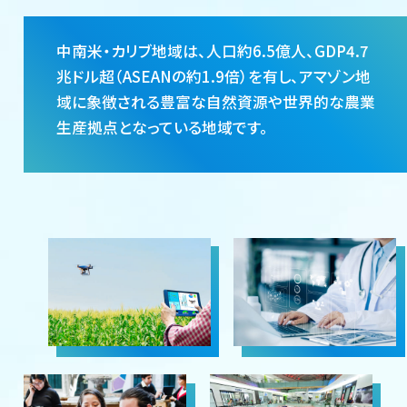
中南米・カリブ地域は、人口約6.5億人、GDP4.7
兆ドル超（ASEANの約1.9倍）を有し、アマゾン地
域に象徴される豊富な自然資源や世界的な農業
生産拠点となっている地域です。