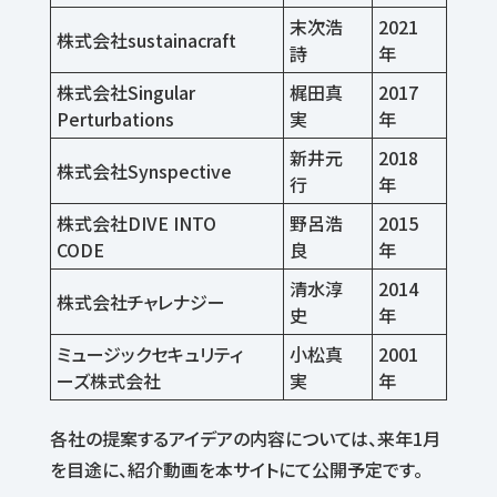
末次浩
2021
株式会社sustainacraft
詩
年
株式会社Singular
梶田真
2017
Perturbations
実
年
新井元
2018
株式会社Synspective
行
年
株式会社DIVE INTO
野呂浩
2015
CODE
良
年
清水淳
2014
株式会社チャレナジー
史
年
ミュージックセキュリティ
小松真
2001
ーズ株式会社
実
年
各社の提案するアイデアの内容については、来年1月
を目途に、紹介動画を本サイトにて公開予定です。