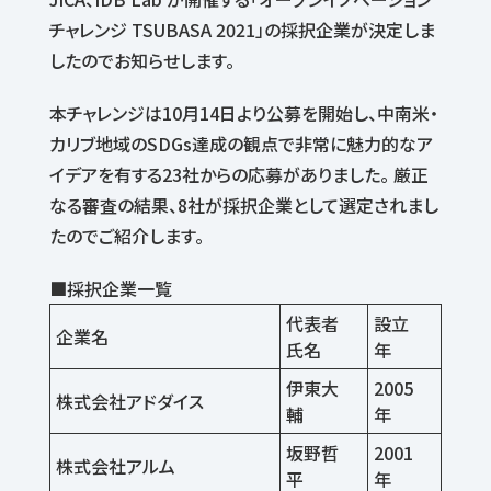
チャレンジ TSUBASA 2021」の採択企業が決定しま
したのでお知らせします。
本チャレンジは10月14日より公募を開始し、中南米・
カリブ地域のSDGs達成の観点で非常に魅力的なア
イデアを有する23社からの応募がありました。 厳正
なる審査の結果、8社が採択企業として選定されまし
たのでご紹介します。
■採択企業一覧
代表者
設立
企業名
氏名
年
伊東大
2005
株式会社アドダイス
輔
年
坂野哲
2001
株式会社アルム
平
年